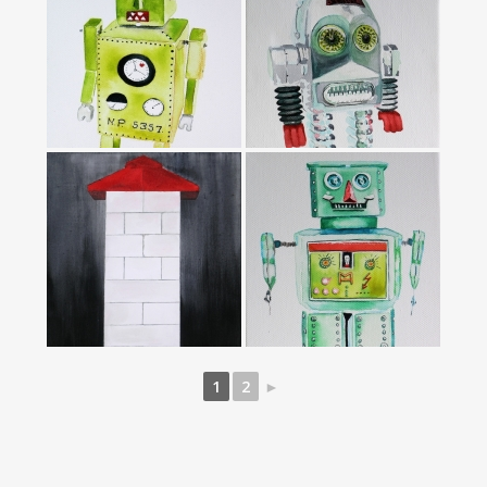
1
2
►