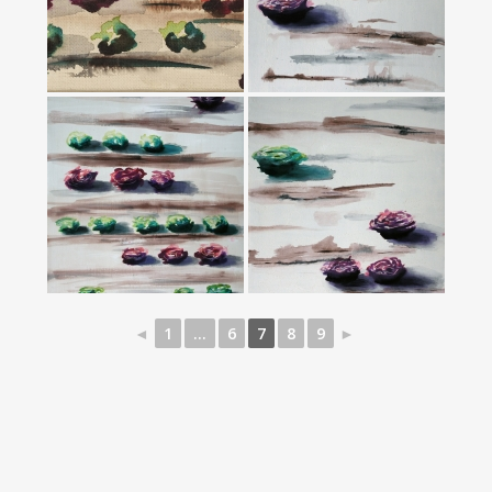
◄
1
...
6
7
8
9
►